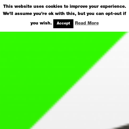
Zum
This website uses cookies to improve your experience.
Inhalt
We'll assume you're ok with this, but you can opt-out if
springen
you wish.
Read More
Accept