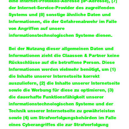
eine Internet-Protokoll-Adresse (IP-Adresse), (7)
der Internet-Service-Provider des zugreifenden
Systems und (8) sonstige ähnliche Daten und
Informationen, die der Gefahrenabwehr im Falle
von Angriffen auf unsere
informationstechnologischen Systeme dienen.
Bei der Nutzung dieser allgemeinen Daten und
Informationen zieht die Claassen & Partner keine
Rückschlüsse auf die betroffene Person. Diese
Informationen werden vielmehr benötigt, um (1)
die Inhalte unserer Internetseite korrekt
auszuliefern, (2) die Inhalte unserer Internetseite
sowie die Werbung für diese zu optimieren, (3)
die dauerhafte Funktionsfähigkeit unserer
informationstechnologischen Systeme und der
Technik unserer Internetseite zu gewährleisten
sowie (4) um Strafverfolgungsbehörden im Falle
eines Cyberangriffes die zur Strafverfolgung