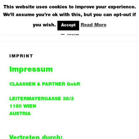
Zum
This website uses cookies to improve your experience.
CLAASSEN & PARTNER
Inhalt
We'll assume you're ok with this, but you can opt-out if
DESIGN STUDIO
springen
you wish.
Read More
Accept
Menü
IMPRINT
Impressum
CLAASSEN & PARTNER GnbR
LEITERMAYERGASSE 38/3
1180 WIEN
AUSTRIA
Vertreten durch: